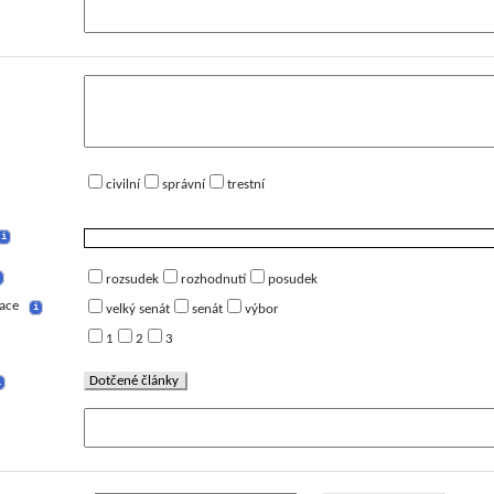
civilní
správní
trestní
i
rozsudek
rozhodnutí
posudek
ace
i
velký senát
senát
výbor
1
2
3
Dotčené články
i