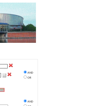
AND
...
OR
AND