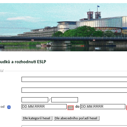
sudků a rozhodnutí ESLP
lář
/
 od
do
i
Dle kategorií hesel
Dle abecedního pořadí hesel