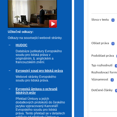
Slova v textu
i
Užitečné odkazy:
Odkazy na související webové stránky.
Oblast práva
i
HUDOC
Databáze judikatury Evropského
soudu pro lidská práva v
Podoblast práva
originálním, tj. anglickém a
francouzském znění.
Typ rozhodnutí
i
Evropský soud pro lidská práva
Rozhodovací form
Webové stránky Evropského
Významnost
soudu pro lidská práva.
i
Evropská úmluva o ochraně
Dotčené články
lidských práv
Překlad Úmluvy a jejích
dodatkových protokolů do českého
jazyka vypracovaný Kanceláří
Evropského soudu pro lidská
práva. Tento překlad se v detailech