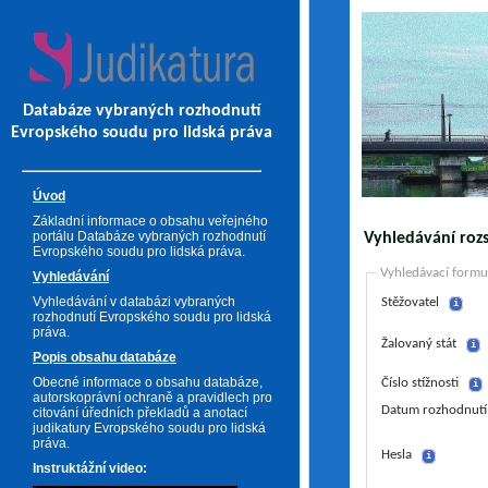
Databáze vybraných rozhodnutí
Evropského soudu pro lidská práva
Úvod
Základní informace o obsahu veřejného
portálu Databáze vybraných rozhodnutí
Vyhledávání roz
Evropského soudu pro lidská práva.
Vyhledávací formu
Vyhledávání
Vyhledávání v databázi vybraných
Stěžovatel
i
rozhodnutí Evropského soudu pro lidská
práva.
Žalovaný stát
i
Popis obsahu databáze
Obecné informace o obsahu databáze,
Číslo stížnosti
i
autorskoprávní ochraně a pravidlech pro
Datum rozhodnutí
citování úředních překladů a anotací
judikatury Evropského soudu pro lidská
práva.
Hesla
i
Instruktážní video: