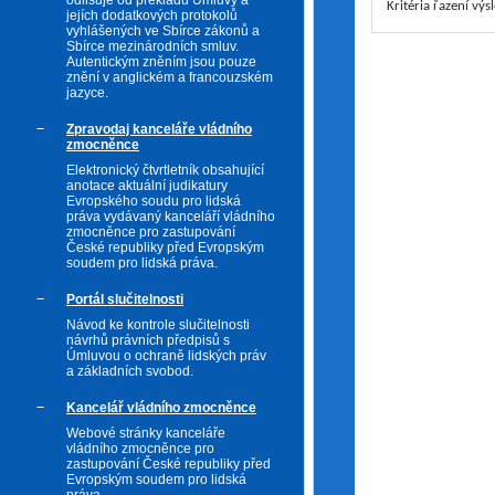
odlišuje od překladu Úmluvy a
Kritéria řazení výs
jejích dodatkových protokolů
vyhlášených ve Sbírce zákonů a
Sbírce mezinárodních smluv.
Autentickým zněním jsou pouze
znění v anglickém a francouzském
jazyce.
Zpravodaj kanceláře vládního
zmocněnce
Elektronický čtvrtletník obsahující
anotace aktuální judikatury
Evropského soudu pro lidská
práva vydávaný kanceláří vládního
zmocněnce pro zastupování
České republiky před Evropským
soudem pro lidská práva.
Portál slučitelnosti
Návod ke kontrole slučitelnosti
návrhů právních předpisů s
Úmluvou o ochraně lidských práv
a základních svobod.
Kancelář vládního zmocněnce
Webové stránky kanceláře
vládního zmocněnce pro
zastupování České republiky před
Evropským soudem pro lidská