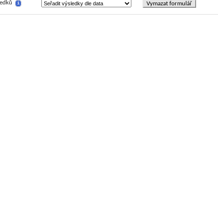
ledků
Vymazat formulář
i