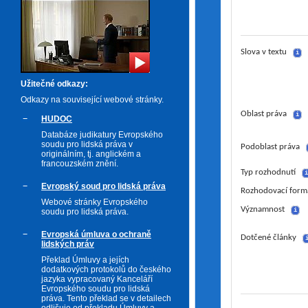
Slova v textu
i
Užitečné odkazy:
Odkazy na související webové stránky.
Oblast práva
i
HUDOC
Databáze judikatury Evropského
soudu pro lidská práva v
Podoblast práva
originálním, tj. anglickém a
francouzském znění.
Typ rozhodnutí
i
Evropský soud pro lidská práva
Rozhodovací form
Webové stránky Evropského
Významnost
soudu pro lidská práva.
i
Evropská úmluva o ochraně
Dotčené články
lidských práv
Překlad Úmluvy a jejích
dodatkových protokolů do českého
jazyka vypracovaný Kanceláří
Evropského soudu pro lidská
práva. Tento překlad se v detailech