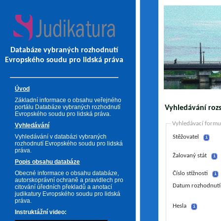
Databáze vybraných rozhodnutí
Evropského soudu pro lidská práva
Úvod
Základní informace o obsahu veřejného
portálu Databáze vybraných rozhodnutí
Vyhledávání roz
Evropského soudu pro lidská práva.
Vyhledávací formu
Vyhledávání
Vyhledávání v databázi vybraných
Stěžovatel
i
rozhodnutí Evropského soudu pro lidská
práva.
Žalovaný stát
i
Popis obsahu databáze
Obecné informace o obsahu databáze,
Číslo stížnosti
i
autorskoprávní ochraně a pravidlech pro
Datum rozhodnutí
citování úředních překladů a anotací
judikatury Evropského soudu pro lidská
práva.
Hesla
i
Instruktážní video: