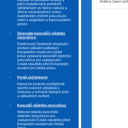
odlišuje od překladu Úmluvy a
Kritéria řazení výs
jejích dodatkových protokolů
vyhlášených ve Sbírce zákonů a
Sbírce mezinárodních smluv.
Autentickým zněním jsou pouze
znění v anglickém a francouzském
jazyce.
Zpravodaj kanceláře vládního
zmocněnce
Elektronický čtvrtletník obsahující
anotace aktuální judikatury
Evropského soudu pro lidská
práva vydávaný kanceláří vládního
zmocněnce pro zastupování
České republiky před Evropským
soudem pro lidská práva.
Portál slučitelnosti
Návod ke kontrole slučitelnosti
návrhů právních předpisů s
Úmluvou o ochraně lidských práv
a základních svobod.
Kancelář vládního zmocněnce
Webové stránky kanceláře
vládního zmocněnce pro
zastupování České republiky před
Evropským soudem pro lidská