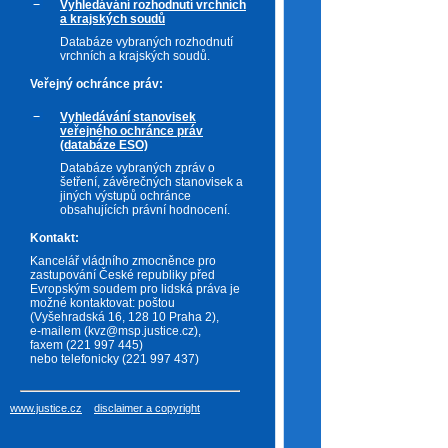
Vyhledávání rozhodnutí vrchních
a krajských soudů
Databáze vybraných rozhodnutí
vrchních a krajských soudů.
Veřejný ochránce práv:
Vyhledávání stanovisek
veřejného ochránce práv
(databáze ESO)
Databáze vybraných zpráv o
šetření, závěrečných stanovisek a
jiných výstupů ochránce
obsahujících právní hodnocení.
Kontakt:
Kancelář vládního zmocněnce pro
zastupování České republiky před
Evropským soudem pro lidská práva je
možné kontaktovat: poštou
(Vyšehradská 16, 128 10 Praha 2),
e-mailem (kvz@msp.justice.cz),
faxem (221 997 445)
nebo telefonicky (221 997 437)
www.justice.cz
disclaimer a copyright